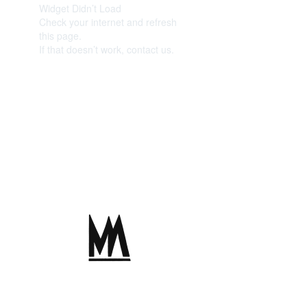
Widget Didn’t Load
Check your internet and refresh
this page.
If that doesn’t work, contact us.