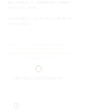
幅広い技術を使って、環境問題を通じて映像美へ
と作り上げていきます。
その作品を通じて、より多くの人々の魂へ響くき
っかけになればと・・・
※未来エージェンシーはSDGsの基本的考えに賛同はして
いますが、我々の異なる考え方もあります。
​独自の活動や行動も行い、更にSDGsの良い部分も合わせ
て世界に貢献して参ります。
一般社団法人 日本SDGs協会 HPへ