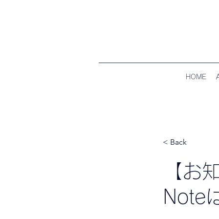
HOME
< Back
【お
Not