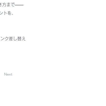
き方まで――
ントを、
← ※リンク差し替え
Next