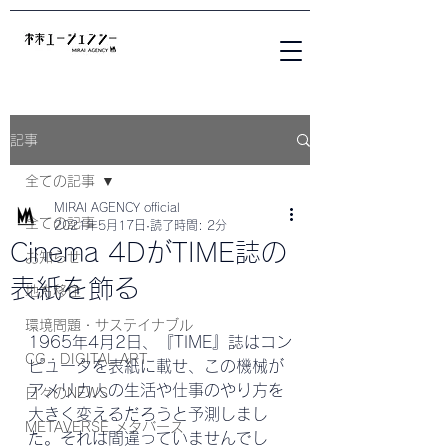
記事
全ての記事
MIRAI AGENCY official
全ての記事
2021年5月17日
読了時間: 2分
Cinema 4DがTIME誌の
お知らせ
表紙を飾る
地方移住
環境問題・サステイナブル
1965年4月2日、『TIME』誌はコン
CG・DIGITAL ART
ピュータを表紙に載せ、この機械が
アメリカ人の生活や仕事のやり方を
日々のNEWS
大きく変えるだろうと予測しまし
METAVERSE メタバース
た。それは間違っていませんでし