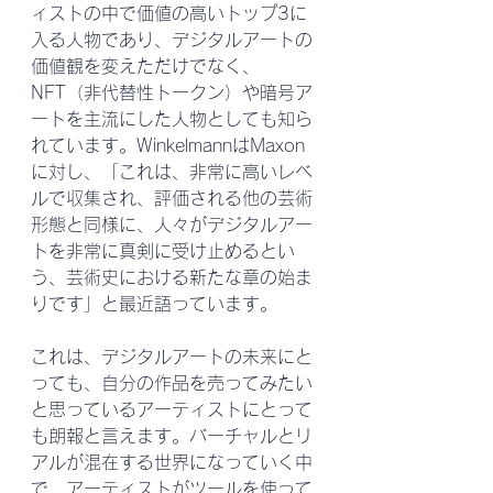
ィストの中で価値の高いトップ3に
入る人物であり、デジタルアートの
価値観を変えただけでなく、
NFT（非代替性トークン）や暗号ア
ートを主流にした人物としても知ら
れています。WinkelmannはMaxon
に対し、「これは、非常に高いレベ
ルで収集され、評価される他の芸術
形態と同様に、人々がデジタルアー
トを非常に真剣に受け止めるとい
う、芸術史における新たな章の始ま
りです」と最近語っています。
これは、デジタルアートの未来にと
っても、自分の作品を売ってみたい
と思っているアーティストにとって
も朗報と言えます。バーチャルとリ
アルが混在する世界になっていく中
で、アーティストがツールを使って