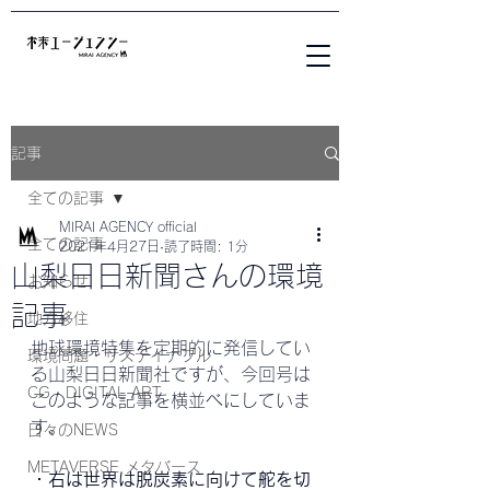
記事
全ての記事
MIRAI AGENCY official
全ての記事
2021年4月27日
読了時間: 1分
山梨日日新聞さんの環境
お知らせ
記事
地方移住
地球環境特集を定期的に発信してい
環境問題・サステイナブル
る山梨日日新聞社ですが、今回号は
CG・DIGITAL ART
このような記事を横並べにしていま
す。
日々のNEWS
METAVERSE メタバース
・右は世界は脱炭素に向けて舵を切