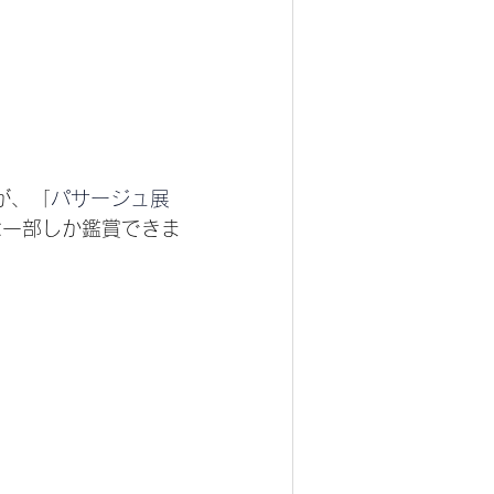
が、「
パサージュ展
は一部しか鑑賞できま