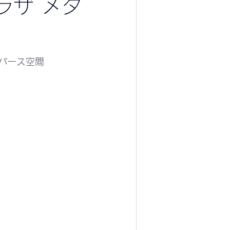
ラザ メタ
タバース空間